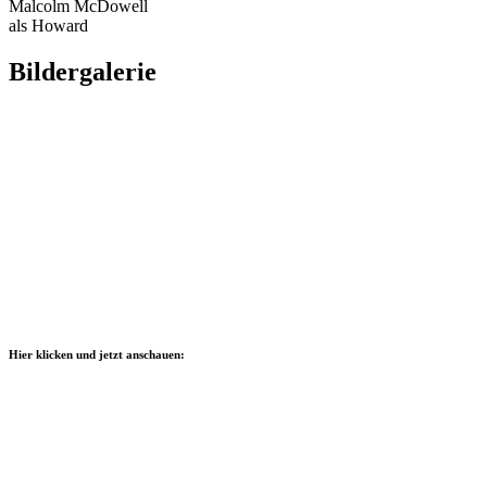
Malcolm McDowell
als Howard
Bildergalerie
_DSC3965.NEF
_DSC6450.NEF
_DSC0796.NEF
_DSC5151.NEF
_DSC0704.NEF
Hier klicken und jetzt anschauen: