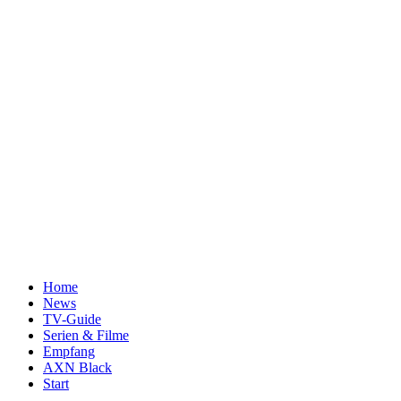
Home
News
TV-Guide
Serien & Filme
Empfang
AXN Black
Start