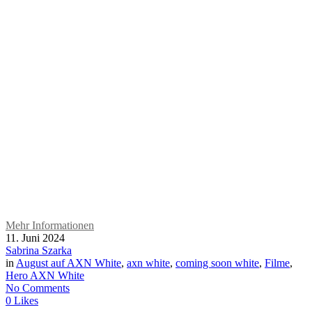
Mehr Informationen
11. Juni 2024
Sabrina Szarka
in
August auf AXN White
,
axn white
,
coming soon white
,
Filme
,
Hero AXN White
No Comments
0
Likes