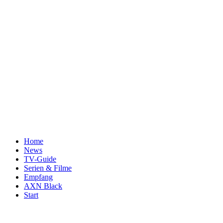
Home
News
TV-Guide
Serien & Filme
Empfang
AXN Black
Start