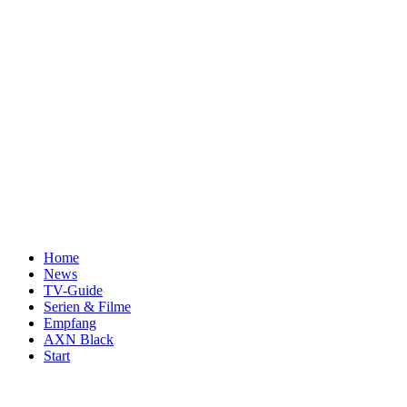
Home
News
TV-Guide
Serien & Filme
Empfang
AXN Black
Start