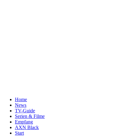
Home
News
TV-Guide
Serien & Filme
Empfang
AXN Black
Start