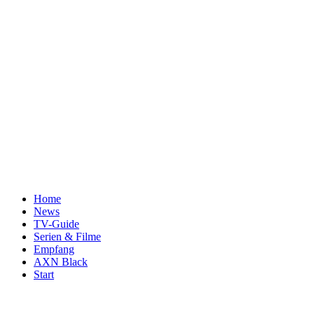
Home
News
TV-Guide
Serien & Filme
Empfang
AXN Black
Start