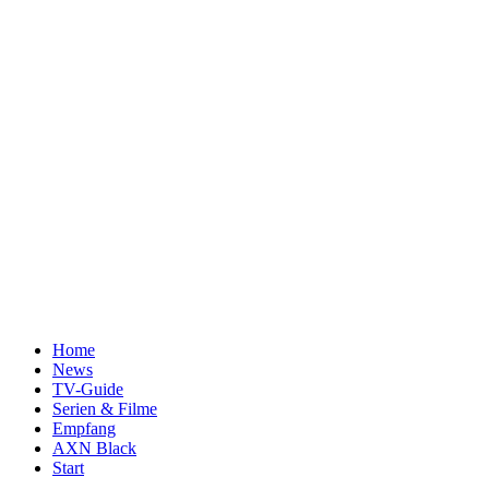
Home
News
TV-Guide
Serien & Filme
Empfang
AXN Black
Start