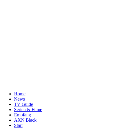
Home
News
TV-Guide
Serien & Filme
Empfang
AXN Black
Start