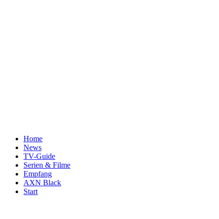
Home
News
TV-Guide
Serien & Filme
Empfang
AXN Black
Start