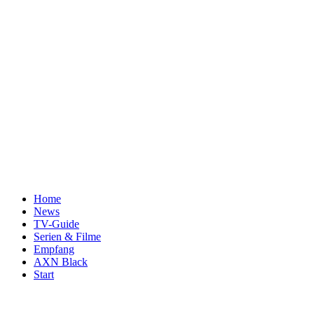
Home
News
TV-Guide
Serien & Filme
Empfang
AXN Black
Start