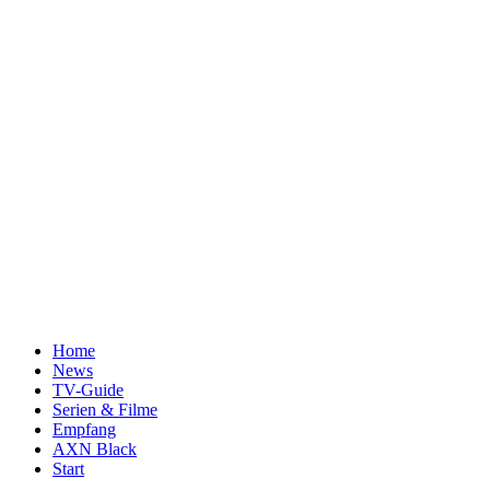
Home
News
TV-Guide
Serien & Filme
Empfang
AXN Black
Start