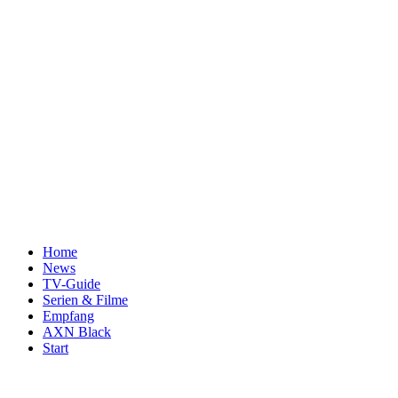
Home
News
TV-Guide
Serien & Filme
Empfang
AXN Black
Start