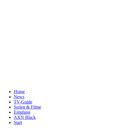
Home
News
TV-Guide
Serien & Filme
Empfang
AXN Black
Start