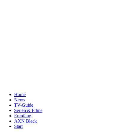
Home
News
TV-Guide
Serien & Filme
Empfang
AXN Black
Start