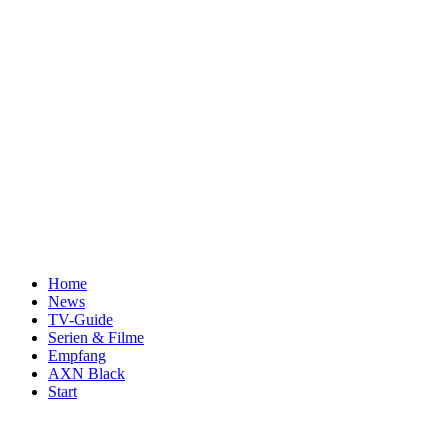
Home
News
TV-Guide
Serien & Filme
Empfang
AXN Black
Start