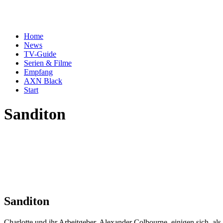
Home
News
TV-Guide
Serien & Filme
Empfang
AXN Black
Start
Sanditon
Sanditon
Charlotte und ihr Arbeitgeber, Alexander Colbourne, einigen sich, 