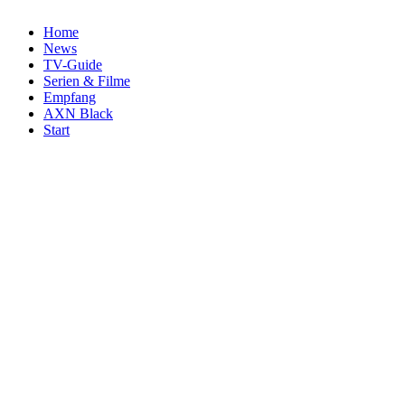
Home
News
TV-Guide
Serien & Filme
Empfang
AXN Black
Start