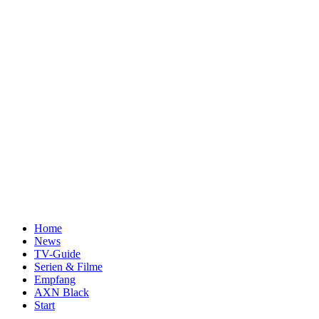
Home
News
TV-Guide
Serien & Filme
Empfang
AXN Black
Start