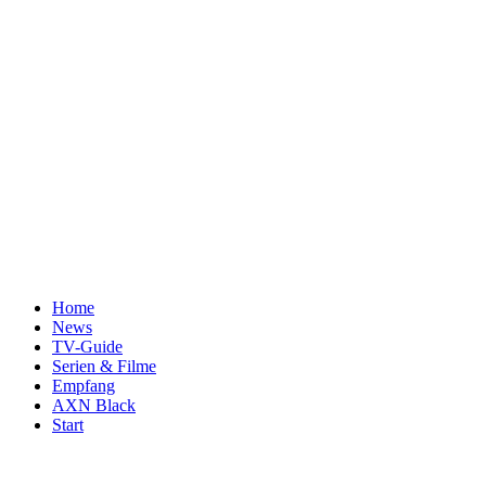
Home
News
TV-Guide
Serien & Filme
Empfang
AXN Black
Start