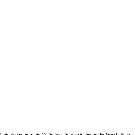
ina? Unterdessen wird ein Gefängniswärter erstochen in der Waschküche