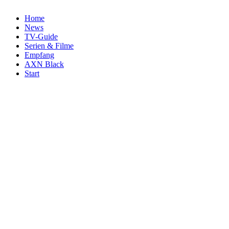
Home
News
TV-Guide
Serien & Filme
Empfang
AXN Black
Start