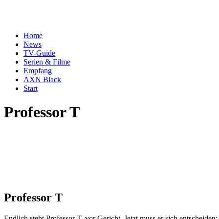
Home
News
TV-Guide
Serien & Filme
Empfang
AXN Black
Start
Professor T
Professor T
Endlich steht Professor T. vor Gericht. Jetzt muss er sich entscheide