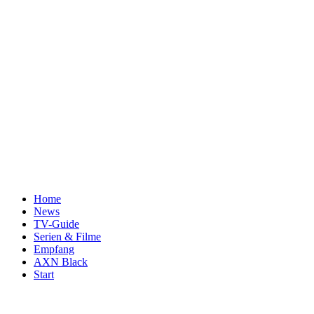
Home
News
TV-Guide
Serien & Filme
Empfang
AXN Black
Start