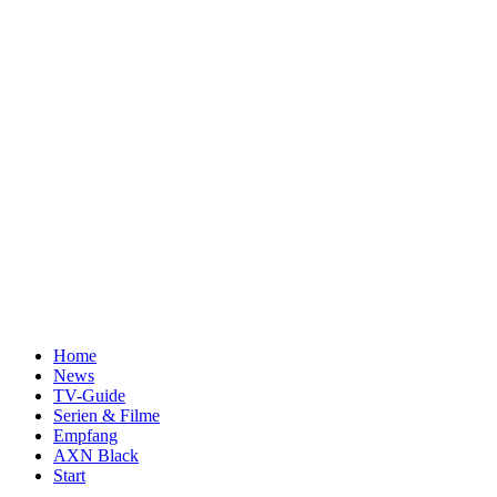
Home
News
TV-Guide
Serien & Filme
Empfang
AXN Black
Start