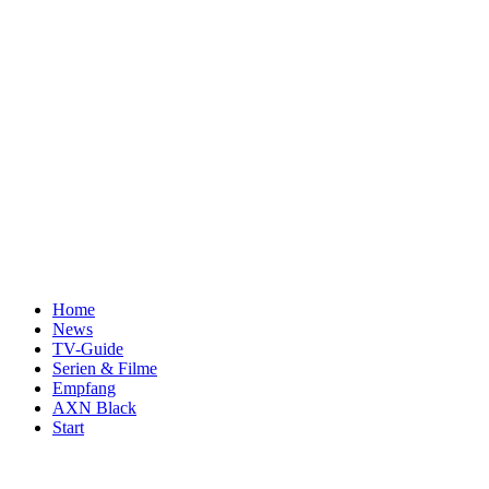
Home
News
TV-Guide
Serien & Filme
Empfang
AXN Black
Start