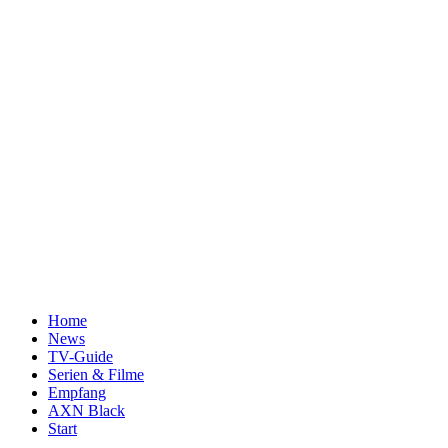
Home
News
TV-Guide
Serien & Filme
Empfang
AXN Black
Start