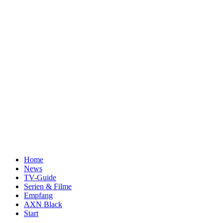
Home
News
TV-Guide
Serien & Filme
Empfang
AXN Black
Start