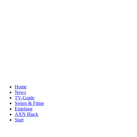
Home
News
TV-Guide
Serien & Filme
Empfang
AXN Black
Start