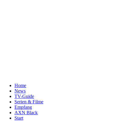
Home
News
TV-Guide
Serien & Filme
Empfang
AXN Black
Start