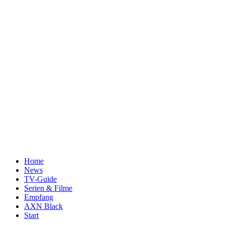
Home
News
TV-Guide
Serien & Filme
Empfang
AXN Black
Start