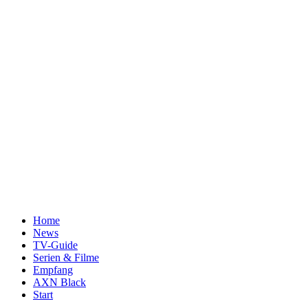
Home
News
TV-Guide
Serien & Filme
Empfang
AXN Black
Start