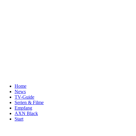
Home
News
TV-Guide
Serien & Filme
Empfang
AXN Black
Start