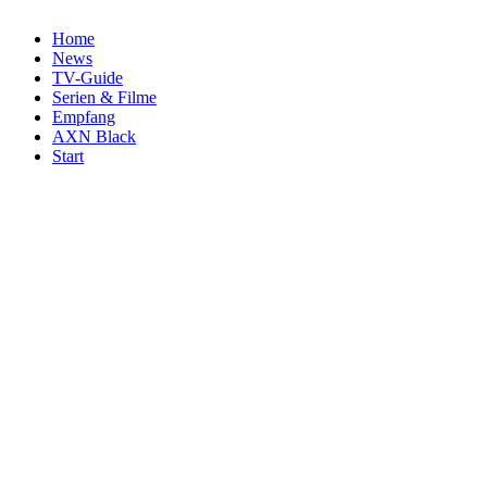
Home
News
TV-Guide
Serien & Filme
Empfang
AXN Black
Start