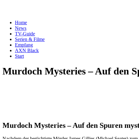
Home
News
TV-Guide
Serien & Filme
Empfang
AXN Black
Start
Murdoch Mysteries – Auf den S
Murdoch Mysteries – Auf den Spuren myst
Nachdem der berüchtigte Mörder James Gillies (Michael Seater) zum To