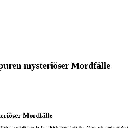
puren mysteriöser Mordfälle
eriöser Mordfälle
de verurteilt wurde, beaufsichtigen Detective Murdoch, und der Rest v