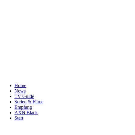
Home
News
TV-Guide
Serien & Filme
Empfang
AXN Black
Start