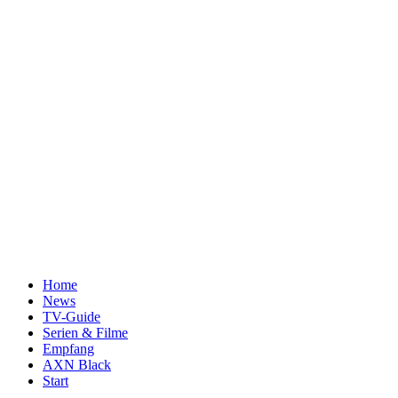
Home
News
TV-Guide
Serien & Filme
Empfang
AXN Black
Start