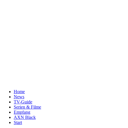
Home
News
TV-Guide
Serien & Filme
Empfang
AXN Black
Start