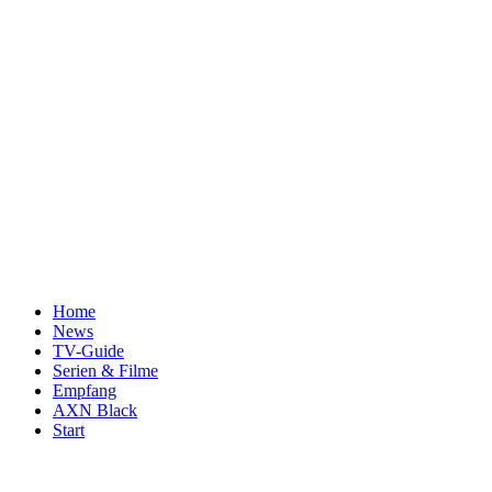
Home
News
TV-Guide
Serien & Filme
Empfang
AXN Black
Start