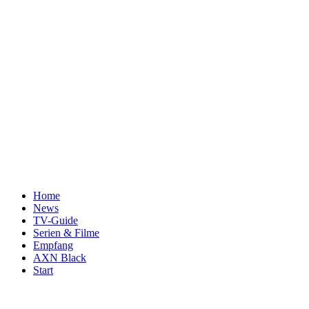
Home
News
TV-Guide
Serien & Filme
Empfang
AXN Black
Start