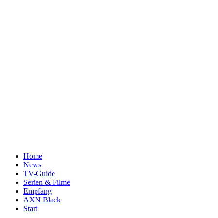
Home
News
TV-Guide
Serien & Filme
Empfang
AXN Black
Start