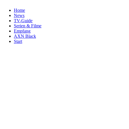
Home
News
TV-Guide
Serien & Filme
Empfang
AXN Black
Start