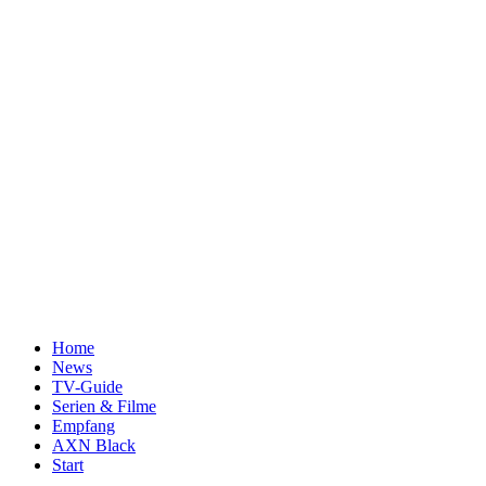
Home
News
TV-Guide
Serien & Filme
Empfang
AXN Black
Start