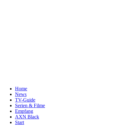
Home
News
TV-Guide
Serien & Filme
Empfang
AXN Black
Start