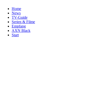
Home
News
TV-Guide
Serien & Filme
Empfang
AXN Black
Start