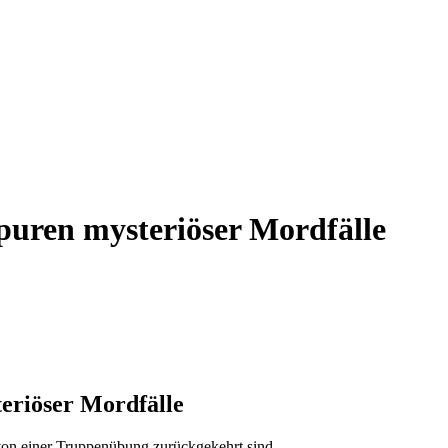
puren mysteriöser Mordfälle
eriöser Mordfälle
von einer Truppenübung zurückgekehrt sind.