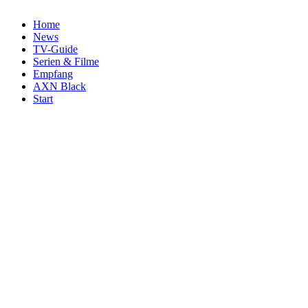
Home
News
TV-Guide
Serien & Filme
Empfang
AXN Black
Start