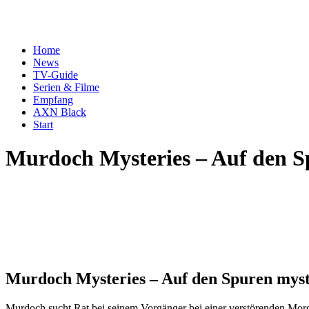
Home
News
TV-Guide
Serien & Filme
Empfang
AXN Black
Start
Murdoch Mysteries – Auf den S
Murdoch Mysteries – Auf den Spuren myst
Murdoch sucht Rat bei seinem Vorgänger bei einer verstörenden Mord