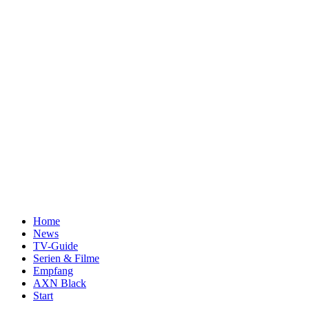
Home
News
TV-Guide
Serien & Filme
Empfang
AXN Black
Start