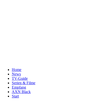
Home
News
TV-Guide
Serien & Filme
Empfang
AXN Black
Start