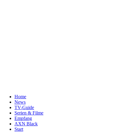
Home
News
TV-Guide
Serien & Filme
Empfang
AXN Black
Start