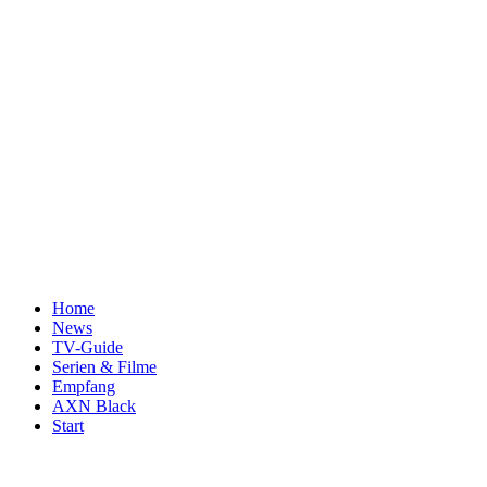
Home
News
TV-Guide
Serien & Filme
Empfang
AXN Black
Start