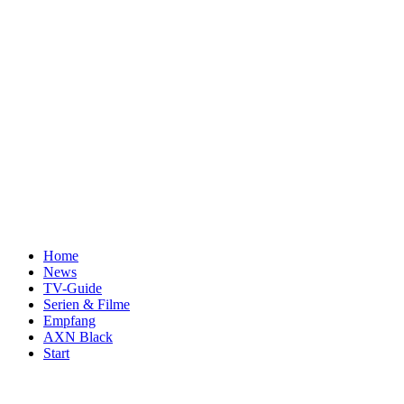
Home
News
TV-Guide
Serien & Filme
Empfang
AXN Black
Start