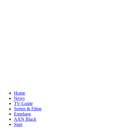
Home
News
TV-Guide
Serien & Filme
Empfang
AXN Black
Start