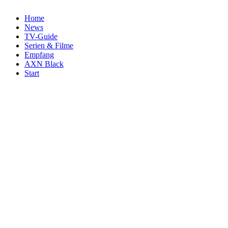
Home
News
TV-Guide
Serien & Filme
Empfang
AXN Black
Start