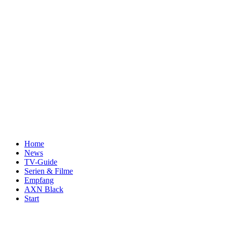
Home
News
TV-Guide
Serien & Filme
Empfang
AXN Black
Start