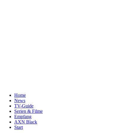
Home
News
TV-Guide
Serien & Filme
Empfang
AXN Black
Start