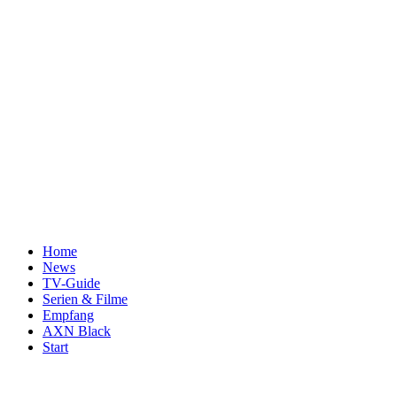
Home
News
TV-Guide
Serien & Filme
Empfang
AXN Black
Start