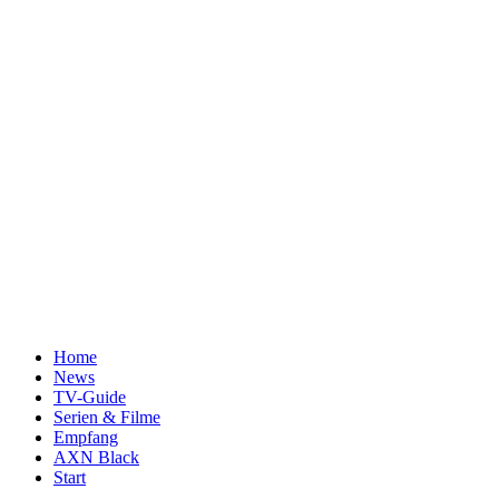
Home
News
TV-Guide
Serien & Filme
Empfang
AXN Black
Start