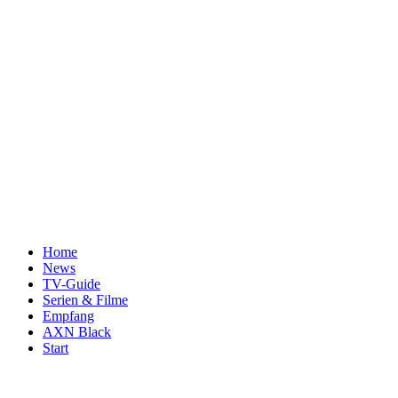
Home
News
TV-Guide
Serien & Filme
Empfang
AXN Black
Start