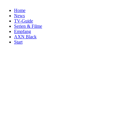
Home
News
TV-Guide
Serien & Filme
Empfang
AXN Black
Start