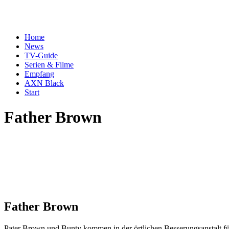
Home
News
TV-Guide
Serien & Filme
Empfang
AXN Black
Start
Father Brown
Father Brown
Pater Brown und Bunty kommen in der örtlichen Besserungsanstalt fü