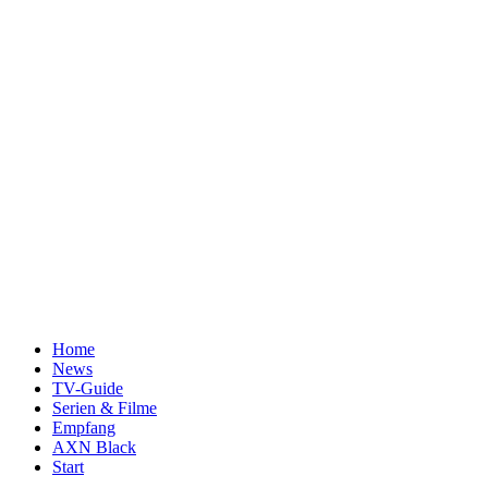
Home
News
TV-Guide
Serien & Filme
Empfang
AXN Black
Start