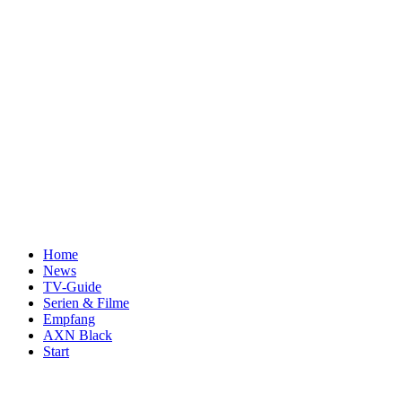
Home
News
TV-Guide
Serien & Filme
Empfang
AXN Black
Start