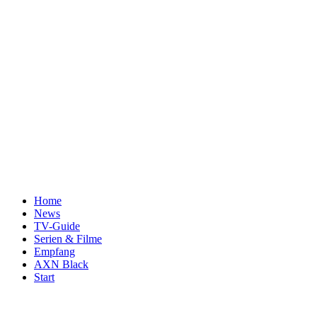
Home
News
TV-Guide
Serien & Filme
Empfang
AXN Black
Start