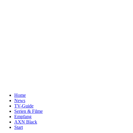
Home
News
TV-Guide
Serien & Filme
Empfang
AXN Black
Start