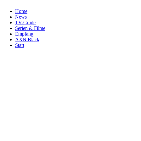
Home
News
TV-Guide
Serien & Filme
Empfang
AXN Black
Start