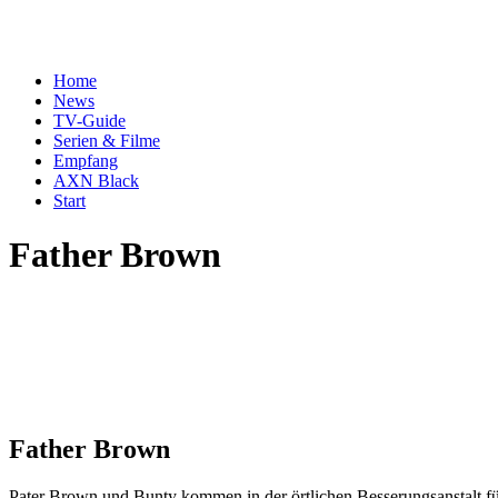
Home
News
TV-Guide
Serien & Filme
Empfang
AXN Black
Start
Father Brown
Father Brown
Pater Brown und Bunty kommen in der örtlichen Besserungsanstalt fü