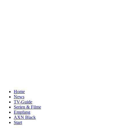
Home
News
TV-Guide
Serien & Filme
Empfang
AXN Black
Start