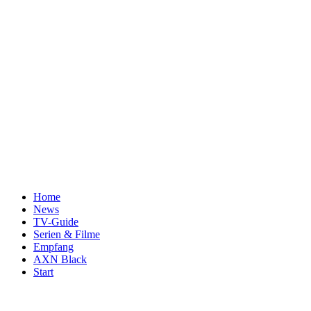
Home
News
TV-Guide
Serien & Filme
Empfang
AXN Black
Start