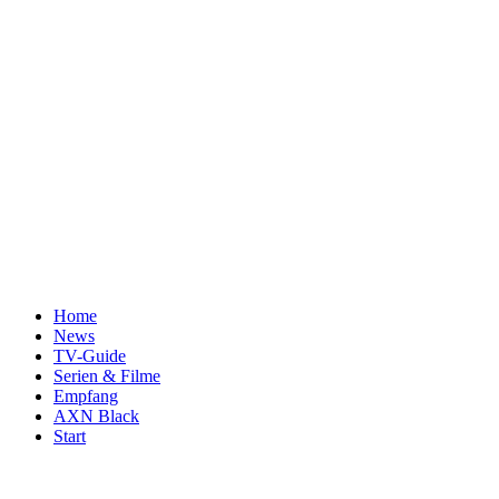
Home
News
TV-Guide
Serien & Filme
Empfang
AXN Black
Start