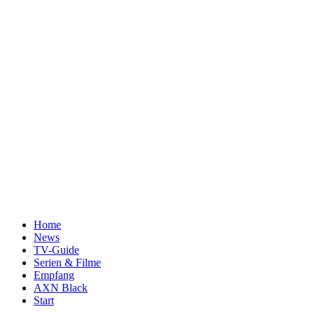
Home
News
TV-Guide
Serien & Filme
Empfang
AXN Black
Start