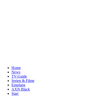
Home
News
TV-Guide
Serien & Filme
Empfang
AXN Black
Start