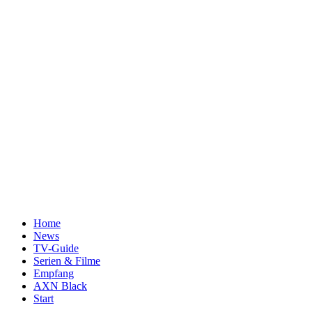
Home
News
TV-Guide
Serien & Filme
Empfang
AXN Black
Start