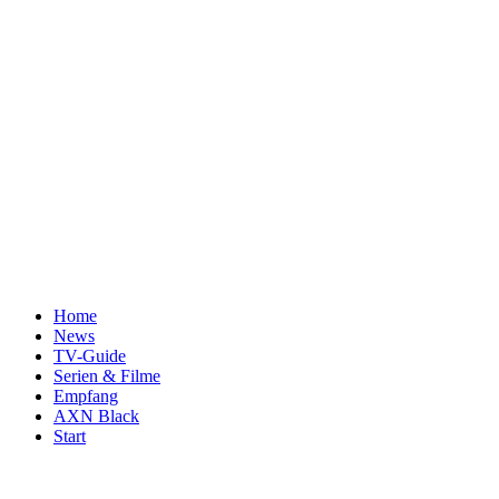
Home
News
TV-Guide
Serien & Filme
Empfang
AXN Black
Start