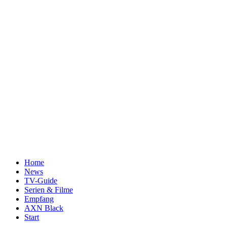
Home
News
TV-Guide
Serien & Filme
Empfang
AXN Black
Start