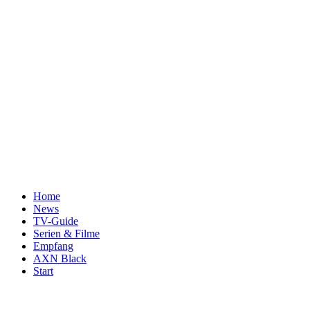
Home
News
TV-Guide
Serien & Filme
Empfang
AXN Black
Start