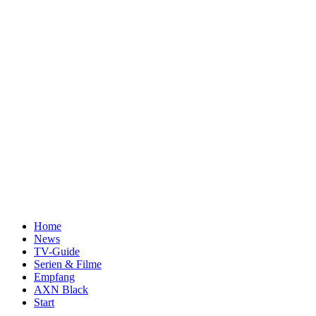
Home
News
TV-Guide
Serien & Filme
Empfang
AXN Black
Start