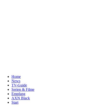
Home
News
TV-Guide
Serien & Filme
Empfang
AXN Black
Start