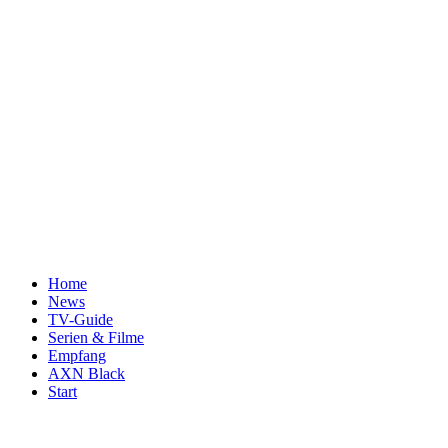
Home
News
TV-Guide
Serien & Filme
Empfang
AXN Black
Start