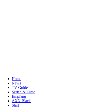
Home
News
TV-Guide
Serien & Filme
Empfang
AXN Black
Start