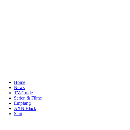
Home
News
TV-Guide
Serien & Filme
Empfang
AXN Black
Start