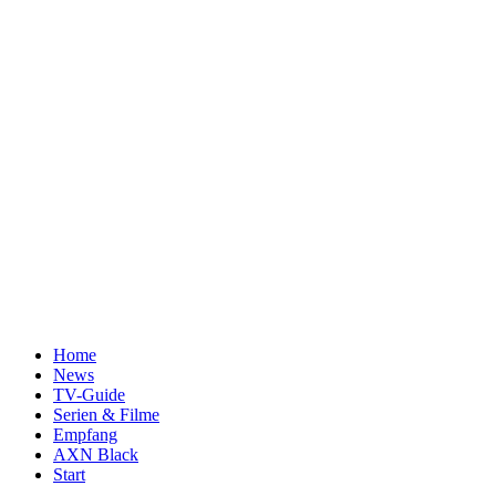
Home
News
TV-Guide
Serien & Filme
Empfang
AXN Black
Start