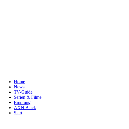
Home
News
TV-Guide
Serien & Filme
Empfang
AXN Black
Start