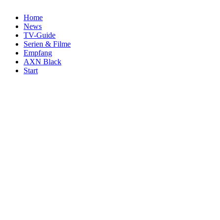
Home
News
TV-Guide
Serien & Filme
Empfang
AXN Black
Start