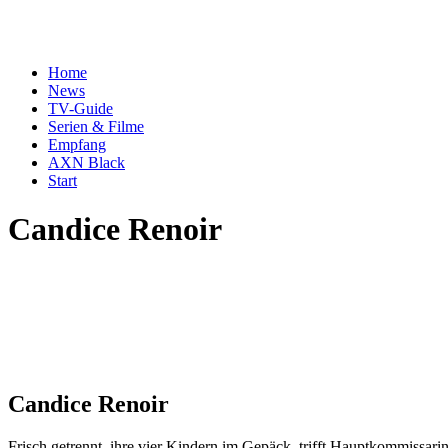
Home
News
TV-Guide
Serien & Filme
Empfang
AXN Black
Start
Candice Renoir
Candice Renoir
Frisch getrennt, ihre vier Kindern im Gepäck, trifft Hauptkommissar