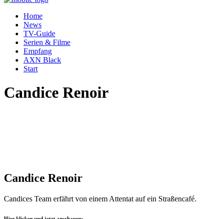
Home
News
TV-Guide
Serien & Filme
Empfang
AXN Black
Start
Candice Renoir
Candice Renoir
Candices Team erfährt von einem Attentat auf ein Straßencafé.
Hier klicken und jetzt anschauen: