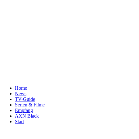
Home
News
TV-Guide
Serien & Filme
Empfang
AXN Black
Start