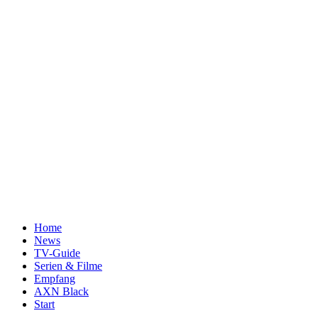
Home
News
TV-Guide
Serien & Filme
Empfang
AXN Black
Start