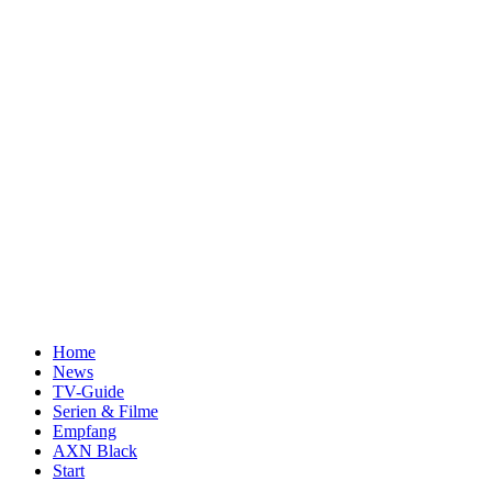
Home
News
TV-Guide
Serien & Filme
Empfang
AXN Black
Start