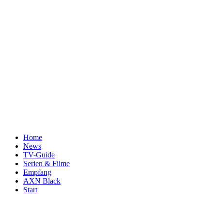
Home
News
TV-Guide
Serien & Filme
Empfang
AXN Black
Start