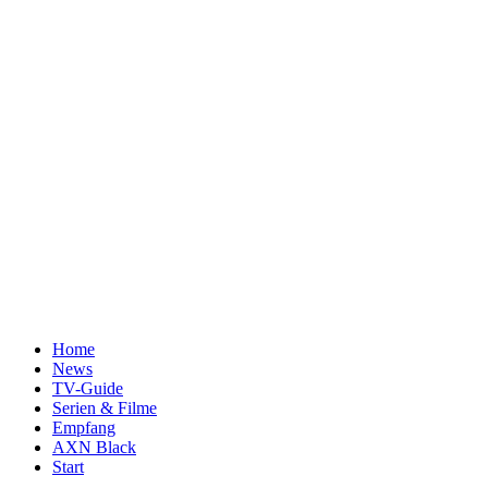
Home
News
TV-Guide
Serien & Filme
Empfang
AXN Black
Start