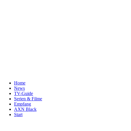
Home
News
TV-Guide
Serien & Filme
Empfang
AXN Black
Start