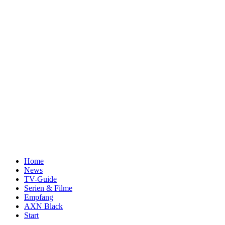
Home
News
TV-Guide
Serien & Filme
Empfang
AXN Black
Start