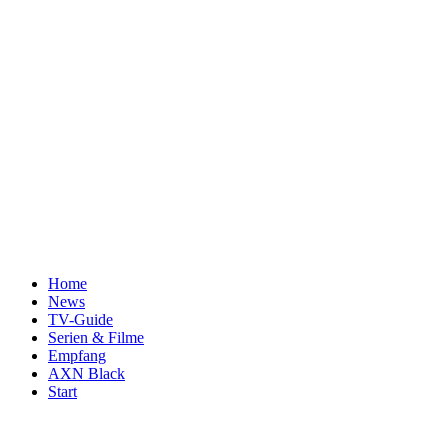
Home
News
TV-Guide
Serien & Filme
Empfang
AXN Black
Start