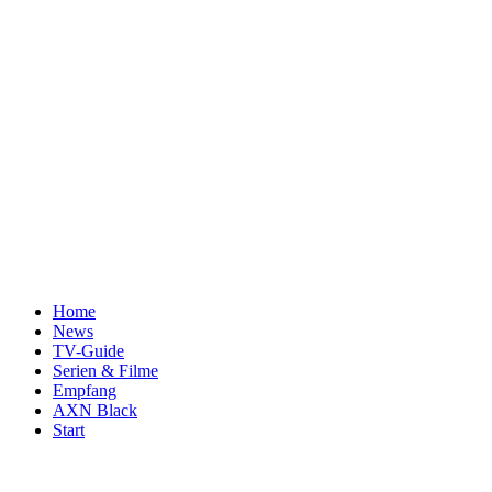
Home
News
TV-Guide
Serien & Filme
Empfang
AXN Black
Start