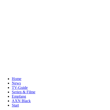
Home
News
TV-Guide
Serien & Filme
Empfang
AXN Black
Start