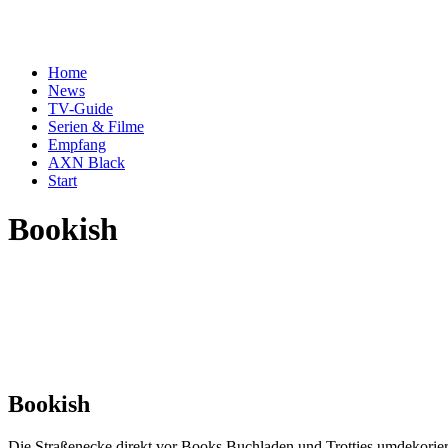
Home
News
TV-Guide
Serien & Filme
Empfang
AXN Black
Start
Bookish
Bookish
Die Straßenecke direkt vor Books Buchladen und Trotties umdekorie