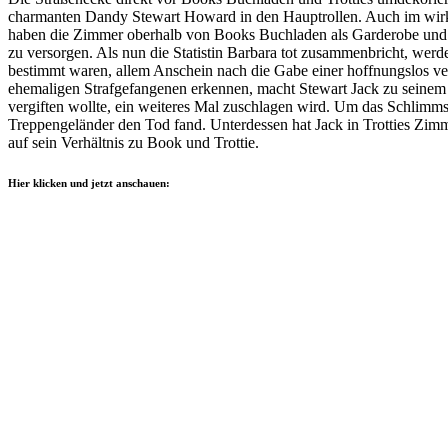
charmanten Dandy Stewart Howard in den Hauptrollen. Auch im wirkli
haben die Zimmer oberhalb von Books Buchladen als Garderobe und Rü
zu versorgen. Als nun die Statistin Barbara tot zusammenbricht, werde
bestimmt waren, allem Anschein nach die Gabe einer hoffnungslos ver
ehemaligen Strafgefangenen erkennen, macht Stewart Jack zu seinem n
vergiften wollte, ein weiteres Mal zuschlagen wird. Um das Schlimmst
Treppengeländer den Tod fand. Unterdessen hat Jack in Trotties Zimmer
auf sein Verhältnis zu Book und Trottie.
Hier klicken und jetzt anschauen: