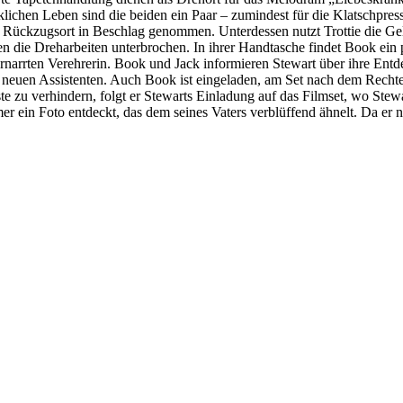
chen Leben sind die beiden ein Paar – zumindest für die Klatschpress
ckzugsort in Beschlag genommen. Unterdessen nutzt Trottie die Geleg
n die Dreharbeiten unterbrochen. In ihrer Handtasche findet Book ein pa
narrten Verehrerin. Book und Jack informieren Stewart über ihre Entde
euen Assistenten. Auch Book ist eingeladen, am Set nach dem Rechten 
e zu verhindern, folgt er Stewarts Einladung auf das Filmset, wo Stew
 ein Foto entdeckt, das dem seines Vaters verblüffend ähnelt. Da er nic