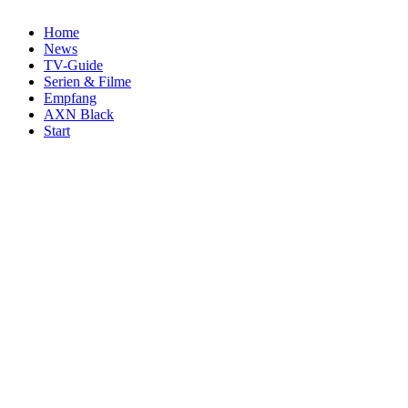
Home
News
TV-Guide
Serien & Filme
Empfang
AXN Black
Start